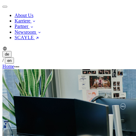
About Us
Karriere
Partner
Newsroom
SCAYLE
de
/
en
Home