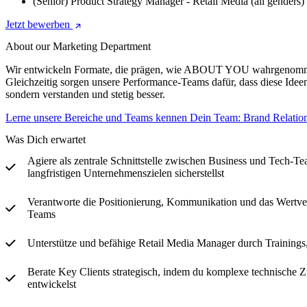
(Senior) Product Strategy Manager - Retail Media (all gender
Jetzt bewerben
About our Marketing Department
Wir entwickeln Formate, die prägen, wie ABOUT YOU wahrgenommen u
Gleichzeitig sorgen unsere Performance-Teams dafür, dass diese Id
sondern verstanden und stetig besser.
Lerne unsere Bereiche und Teams kennen
Dein Team: Brand Relatio
Was Dich erwartet
Agiere als zentrale Schnittstelle zwischen Business und Tech-
langfristigen Unternehmenszielen sicherstellst
Verantworte die Positionierung, Kommunikation und das Wertvers
Teams
Unterstütze und befähige Retail Media Manager durch Trainings, 
Berate Key Clients strategisch, indem du komplexe technische
entwickelst