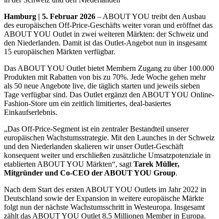
Hamburg | 5. Februar 2026
– ABOUT YOU treibt den Ausbau
des europäischen Off-Price-Geschäfts weiter voran und eröffnet das
ABOUT YOU Outlet in zwei weiteren Märkten: der Schweiz und
den Niederlanden. Damit ist das Outlet-Angebot nun in insgesamt
15 europäischen Märkten verfügbar.
Das ABOUT YOU Outlet bietet Membern Zugang zu über 100.000
Produkten mit Rabatten von bis zu 70%. Jede Woche gehen mehr
als 50 neue Angebote live, die täglich starten und jeweils sieben
Tage verfügbar sind. Das Outlet ergänzt den ABOUT YOU Online-
Fashion-Store um ein zeitlich limitiertes, deal-basiertes
Einkaufserlebnis.
„Das Off-Price-Segment ist ein zentraler Bestandteil unserer
europäischen Wachstumsstrategie. Mit den Launches in der Schweiz
und den Niederlanden skalieren wir unser Outlet-Geschäft
konsequent weiter und erschließen zusätzliche Umsatzpotenziale in
etablierten ABOUT YOU Märkten“, sagt
Tarek Müller,
Mitgründer und Co-CEO der
ABOUT YOU
Group
.
Nach dem Start des ersten ABOUT YOU Outlets im Jahr 2022 in
Deutschland sowie der Expansion in weitere europäische Märkte
folgt nun der nächste Wachstumsschritt in Westeuropa. Insgesamt
zählt das ABOUT YOU Outlet 8,5 Millionen Member in Europa.