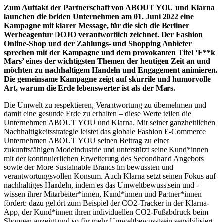
Zum Auftakt der Partnerschaft von
ABOUT YOU
und Klarna
launchen die beiden Unternehmen am 01. Juni 2022 eine
Kampagne mit klarer Message, für die sich die Berliner
Werbeagentur DOJO verantwortlich zeichnet. Der Fashion
Online-Shop und der Zahlungs- und Shopping Anbieter
sprechen mit der Kampagne und dem provokanten Titel ‘F**k
Mars’ eines der wichtigsten Themen der heutigen Zeit an und
möchten zu nachhaltigem Handeln und Engagement animieren.
Die gemeinsame Kampagne zeigt auf skurrile und humorvolle
Art, warum die Erde lebenswerter ist als der Mars.
Die Umwelt zu respektieren, Verantwortung zu übernehmen und
damit eine gesunde Erde zu erhalten – diese Werte teilen die
Unternehmen ABOUT YOU und Klarna. Mit seiner ganzheitlichen
Nachhaltigkeitsstrategie leistet das globale Fashion E-Commerce
Unternehmen ABOUT YOU seinen Beitrag zu einer
zukunftsfähigen Modeindustrie und unterstützt seine Kund*innen
mit der kontinuierlichen Erweiterung des Secondhand Angebots
sowie der More Sustainable Brands im bewussten und
verantwortungsvollen Konsum. Auch Klarna setzt seinen Fokus auf
nachhaltiges Handeln, indem es das Umweltbewusstsein und -
wissen ihrer Mitarbeiter*innen, Kund*innen und Partner*innen
fördert: dazu gehört zum Beispiel der CO2-Tracker in der Klarna-
App, der Kund*innen ihren individuellen CO2-Fußabdruck beim
Shoppen anzeigt und so für mehr Umweltbewusstsein sensibilisiert.