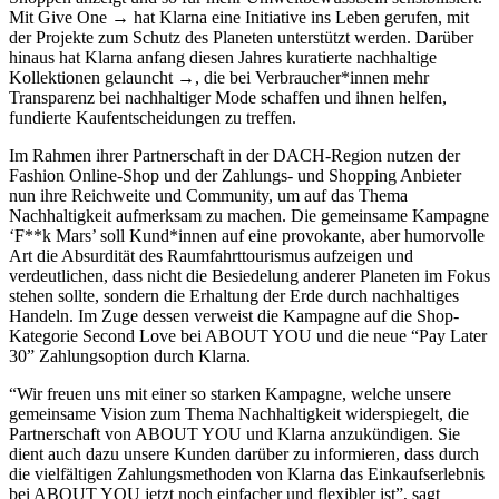
Mit
Give One
hat Klarna eine Initiative ins Leben gerufen, mit
der Projekte zum Schutz des Planeten unterstützt werden. Darüber
hinaus hat Klarna anfang diesen Jahres kuratierte
nachhaltige
Kollektionen gelauncht
, die bei Verbraucher*innen mehr
Transparenz bei nachhaltiger Mode schaffen und ihnen helfen,
fundierte Kaufentscheidungen zu treffen.
Im Rahmen ihrer Partnerschaft in der DACH-Region nutzen der
Fashion Online-Shop und der Zahlungs- und Shopping Anbieter
nun ihre Reichweite und Community, um auf das Thema
Nachhaltigkeit aufmerksam zu machen. Die gemeinsame Kampagne
‘F**k Mars’ soll Kund*innen auf eine provokante, aber humorvolle
Art die Absurdität des Raumfahrttourismus aufzeigen und
verdeutlichen, dass nicht die Besiedelung anderer Planeten im Fokus
stehen sollte, sondern die Erhaltung der Erde durch nachhaltiges
Handeln. Im Zuge dessen verweist die Kampagne auf die Shop-
Kategorie Second Love bei ABOUT YOU und die neue “Pay Later
30” Zahlungsoption durch Klarna.
“Wir freuen uns mit einer so starken Kampagne, welche unsere
gemeinsame Vision zum Thema Nachhaltigkeit widerspiegelt, die
Partnerschaft von ABOUT YOU und Klarna anzukündigen. Sie
dient auch dazu unsere Kunden darüber zu informieren, dass durch
die vielfältigen Zahlungsmethoden von Klarna das Einkaufserlebnis
bei ABOUT YOU jetzt noch einfacher und flexibler ist”, sagt