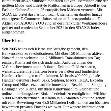
ist mit mehr als 45 Millionen monatlich aktiven User*innen eine der
größten Mode- und Lifestyle-Plattformen in Europa. Aktuell ist der
Fashion Online-Shop in 26 europäischen Märkten vertreten. Mit
SCAYLE bietet das Fashion-Tech-Unternehmen darüber hinaus
eine eigene E-Commerce-Infrastruktur als Lizenzprodukt an. Die
Aktien von ABOUT YOU sind an der Frankfurter Wertpapierbörse
gelistet und wurden im September 2021 in den SDAX® Index
aufgenommen.
Über Klarna
Seit 2005 hat es sich Klarna zur Aufgabe gemacht, den
Bankensektor zu revolutionieren. Mit über 150 Millionen aktiven
Nutzer*innen weltweit und 2 Millionen Transaktionen pro Tag
reagiert Klarna auf die sich ändernden Anforderungen der
Verbraucher*innen und hilft ihnen, Zeit und Geld zu sparen,
während diese ihre Finanzen besser verwalten und fundiertere
Kaufentscheidungen treffen können. Mehr als 400.000 globale
Händler, darunter H&M, Saks, Sephora, Macys, IKEA, Expedia
Group und Nike, setzen auf die innovativen Bezahl- und Shopping-
Lösungen von Klarna, um ihren Kund*innen im Geschäft und
online ein reibungsloses Einkaufserlebnis zu ermöglichen. Mit über
5.000 Mitarbeiter*innen ist Klarna in 45 Märkten aktiv und gehört
mit einer Bewertung von 45,6 Milliarden Dollar zu den am höchsten
bewerteten privaten Fintechs weltweit. Für weitere Informationen