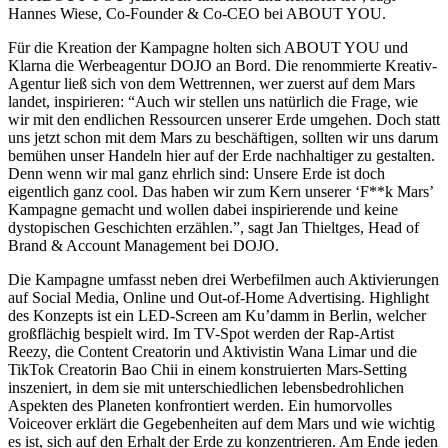
Hannes Wiese, Co-Founder & Co-CEO bei ABOUT YOU.
Für die Kreation der Kampagne holten sich ABOUT YOU und
Klarna die Werbeagentur DOJO an Bord. Die renommierte Kreativ-
Agentur ließ sich von dem Wettrennen, wer zuerst auf dem Mars
landet, inspirieren: “Auch wir stellen uns natürlich die Frage, wie
wir mit den endlichen Ressourcen unserer Erde umgehen. Doch statt
uns jetzt schon mit dem Mars zu beschäftigen, sollten wir uns darum
bemühen unser Handeln hier auf der Erde nachhaltiger zu gestalten.
Denn wenn wir mal ganz ehrlich sind: Unsere Erde ist doch
eigentlich ganz cool. Das haben wir zum Kern unserer ‘F**k Mars’
Kampagne gemacht und wollen dabei inspirierende und keine
dystopischen Geschichten erzählen.”, sagt Jan Thieltges, Head of
Brand & Account Management bei DOJO.
Die Kampagne umfasst neben drei Werbefilmen auch Aktivierungen
auf Social Media, Online und Out-of-Home Advertising. Highlight
des Konzepts ist ein LED-Screen am Ku’damm in Berlin, welcher
großflächig bespielt wird. Im TV-Spot werden der Rap-Artist
Reezy, die Content Creatorin und Aktivistin Wana Limar und die
TikTok Creatorin Bao Chii in einem konstruierten Mars-Setting
inszeniert, in dem sie mit unterschiedlichen lebensbedrohlichen
Aspekten des Planeten konfrontiert werden. Ein humorvolles
Voiceover erklärt die Gegebenheiten auf dem Mars und wie wichtig
es ist, sich auf den Erhalt der Erde zu konzentrieren. Am Ende jeden