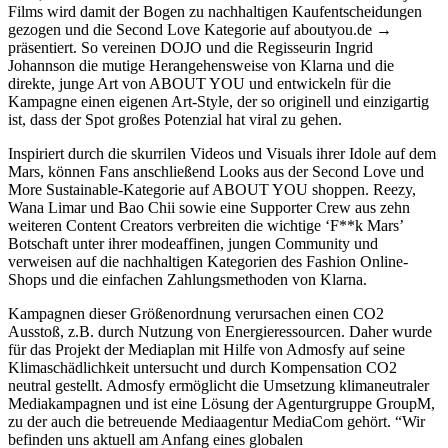
Films wird damit der Bogen zu nachhaltigen Kaufentscheidungen
gezogen und die Second Love Kategorie auf
aboutyou.de
präsentiert. So vereinen DOJO und die Regisseurin Ingrid
Johannson die mutige Herangehensweise von Klarna und die
direkte, junge Art von ABOUT YOU und entwickeln für die
Kampagne einen eigenen Art-Style, der so originell und einzigartig
ist, dass der Spot großes Potenzial hat viral zu gehen.
Inspiriert durch die skurrilen Videos und Visuals ihrer Idole auf dem
Mars, können Fans anschließend Looks aus der Second Love und
More Sustainable-Kategorie auf ABOUT YOU shoppen. Reezy,
Wana Limar und Bao Chii sowie eine Supporter Crew aus zehn
weiteren Content Creators verbreiten die wichtige ‘F**k Mars’
Botschaft unter ihrer modeaffinen, jungen Community und
verweisen auf die nachhaltigen Kategorien des Fashion Online-
Shops und die einfachen Zahlungsmethoden von Klarna.
Kampagnen dieser Größenordnung verursachen einen CO2
Ausstoß, z.B. durch Nutzung von Energieressourcen. Daher wurde
für das Projekt der Mediaplan mit Hilfe von Admosfy auf seine
Klimaschädlichkeit untersucht und durch Kompensation CO2
neutral gestellt. Admosfy ermöglicht die Umsetzung klimaneutraler
Mediakampagnen und ist eine Lösung der Agenturgruppe GroupM,
zu der auch die betreuende Mediaagentur MediaCom gehört. “Wir
befinden uns aktuell am Anfang eines globalen