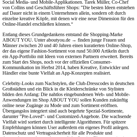
Social Media- und Mobile-Applikationen. Tarek Müller, Co-Chef
von Collins und Geschäftsführer Shops: ”Die besten Ideen entstehen
auf Dauer nicht in einem Unternehmen allein, sondern oft durch
einzelne kreative Köpfe, mit denen wir eine neue Dimension für den
Online-Handel erschließen können.“
Entlang dieses Grundgedankens entstand die Shopping-Marke
ABOUT YOU. Unter
aboutyou.de
finden junge Frauen und
Männer zwischen 20 und 40 Jahren einen kuratierten Online-Shop,
der das eigene Fashion-Sortiment von rund 50.000 Artikeln durch
ein App-Portfolio mit Ideen von externen Partnern erweitert. Bereits
zum Start des Shops, noch vor der offiziellen Consumer-
Kommunikation im Herbst 2014, haben Kreative, Entwickler und
Händler eine bunte Vielfalt an App-Konzepten realisiert.
Celebrity-Looks zum Nachstylen, die Club-Dresscodes in deutschen
Großstädten und ein Blick in die Kleiderschränke von Stylisten
bilden den Anfang: Die nahtlos eingebundenen Web- und Mobile-
Anwendungen im Shop ABOUT YOU sollen Kunden zukünftig
online neue Zugänge zu Mode und zum Sortiment eröffnen.
Übergangslos integriert sind auch begehrte Spezial-Sortimente,
darunter ”Pre-Loved“- und Customized-Angebote. Die wachsende
Vielfalt wird sortiert durch intelligente Algorithmen. Für spitzere
Empfehlungen können User außerdem ein eigenes Profil anlegen.
Datenschutz und Vertragssicherheit für alle Produkte und