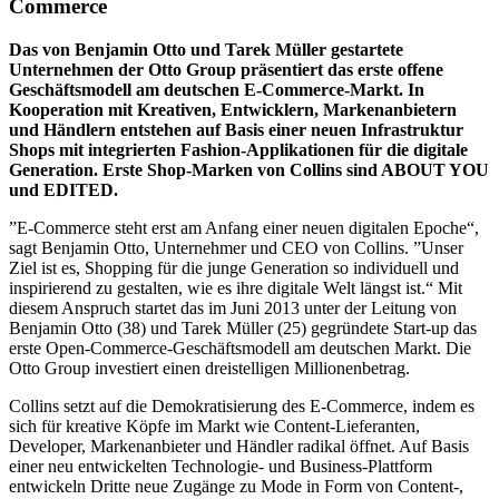
Commerce
Das von Benjamin Otto und Tarek Müller gestartete
Unternehmen der Otto Group präsentiert das erste offene
Geschäftsmodell am deutschen E-Commerce-Markt. In
Kooperation mit Kreativen, Entwicklern, Markenanbietern
und Händlern entstehen auf Basis einer neuen Infrastruktur
Shops mit integrierten Fashion-Applikationen für die digitale
Generation. Erste Shop-Marken von Collins sind
ABOUT YOU
und EDITED.
”E-Commerce steht erst am Anfang einer neuen digitalen Epoche“,
sagt Benjamin Otto, Unternehmer und CEO von Collins. ”Unser
Ziel ist es, Shopping für die junge Generation so individuell und
inspirierend zu gestalten, wie es ihre digitale Welt längst ist.“ Mit
diesem Anspruch startet das im Juni 2013 unter der Leitung von
Benjamin Otto (38) und Tarek Müller (25) gegründete Start-up das
erste Open-Commerce-Geschäftsmodell am deutschen Markt. Die
Otto Group investiert einen dreistelligen Millionenbetrag.
Collins setzt auf die Demokratisierung des E-Commerce, indem es
sich für kreative Köpfe im Markt wie Content-Lieferanten,
Developer, Markenanbieter und Händler radikal öffnet. Auf Basis
einer neu entwickelten Technologie- und Business-Plattform
entwickeln Dritte neue Zugänge zu Mode in Form von Content-,