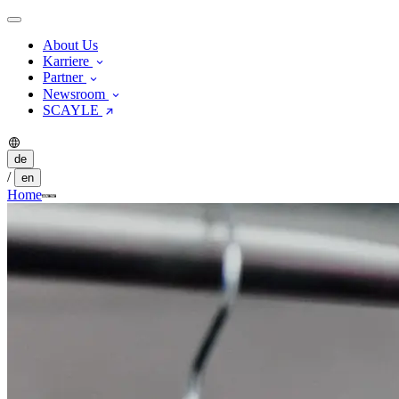
About Us
Karriere
Partner
Newsroom
SCAYLE
de
/
en
Home